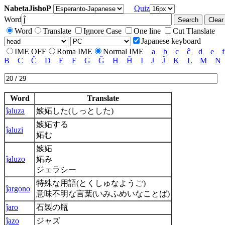
NabetaJishoP
Quiz
Word
Word
Translate
Ignore Case
One line
Cut Tlanslate
Japanese keyboard
IME OFF
Roma IME
Normal IME
a
b
c
ĉ
d
e
f
B
C
Ĉ
D
E
F
G
Ĝ
H
Ĥ
I
J
Ĵ
K
L
M
N
Word
Translate
ĵaluza
嫉妬した(しっとした)
嫉妬する
ĵaluzi
妬む
嫉妬
ĵaluzo
妬み
ジェラシー
特殊な用語(とくしゅなようご)
ĵargono
意味不明な言葉(いみふめいなことば)
ĵaro
石製の瓶
ĵazo
ジャズ