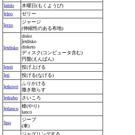
ĵaŭdo
木曜日(もくようび)
ĵeleo
ゼリー
ジャージ
ĵerzo
(伸縮性のある布地)
disko
ĵetdisko
disketo
ĵetdisko
ディスク(コンピュータ含む)
円盤(えんばん)
ĵeteti
投げ上げる
ĵeti
投げる(なげる)
ふりかける
ĵetkovri
撒き散らす
ĵetkubo
さいころ
槍(やり)
ĵetlanco
lanco
ジープ
ĵipo
(車)
ジャグリングする